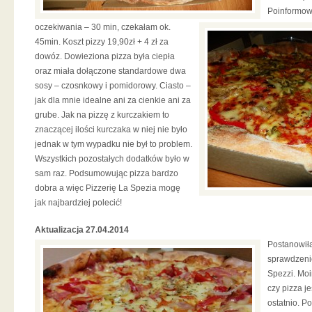
Poinformow
oczekiwania – 30 min, czekałam ok.
45min. Koszt pizzy 19,90zł + 4 zł za
dowóz. Dowieziona pizza była ciepła
oraz miała dołączone standardowe dwa
sosy – czosnkowy i pomidorowy. Ciasto –
jak dla mnie idealne ani za cienkie ani za
grube. Jak na pizzę z kurczakiem to
znaczącej ilości kurczaka w niej nie było
jednak w tym wypadku nie był to problem.
Wszystkich pozostałych dodatków było w
sam raz. Podsumowując pizza bardzo
dobra a więc Pizzerię La Spezia mogę
jak najbardziej polecić!
Aktualizacja 27.04.2014
Postanowił
sprawdzenie
Spezzi. Moi
czy pizza j
ostatnio. P