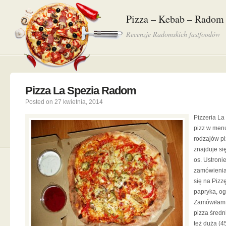
Pizza – Kebab – Radom
Recenzje Radomskich fastfoodów
Pizza La Spezia Radom
Posted on 27 kwietnia, 2014
Pizzeria L
pizz w menu
rodzajów pi
znajduje si
os. Ustroni
zamówienia 
się na Pizzę
papryka, og
Zamówiłam 
pizza średn
też duża (4